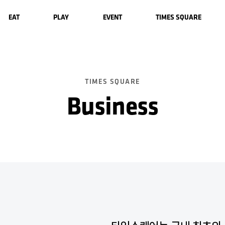
EAT
PLAY
EVENT
TIMES SQUARE
Restaurants
Theater
Mall Events
About Us
Cafe
Bookstore
Store Events
Business
TIMES SQUARE
Kids
層情報
Business
駐車案内
便宜施設
アクセスガイド
FAQ