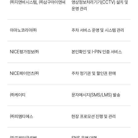
㈜지앤비시스템, ㈜삼구아이앤씨
영상정보처리기기(CCTV) 설치 및
운영 관리
아마노코리아㈜
주차 서비스 운영 및 시스템 관리
NICE평가정보㈜
본인확인 및 I-PIN 인증 서비스
NICE페이먼츠㈜
주차 정기권 및 할인권 판매
㈜케이티
문자메시지(SMS/LMS) 발송
㈜피엠티에스
현장 프로모션 진행 및 관리