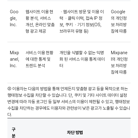
Goo
웹사이트 이용 현
ㆍ웹사이트 방문 및 이용 이
Google
gle,
황 분석, 서비스
력 ㆍ클릭 이력, 접속 IP 정
의 개인정
Inc.
개선, 온라인 맞춤
보, 쿠키 ㆍ기기 정보(OS,
보 처리방
형 광고 제공
브라우저 유형 등)
침에 따름
Mixp
서비스 이용 현황
개인을 식별할 수 없는 익명
Mixpane
anel,
에 대한 통계 및
화 된 서비스 이용 통계 데이
l의 개인정
Inc.
트렌드 분석
터
보 처리방
침에 따름
② 이용자는 다음의 방법을 통해 언제든지 맞춤형 광고 등을 목적으로 하는
행태정보 수집을 차단할 수 있습니다. 단, 쿠키 및 기타 사이트 데이터 설정
변경에 따라 자동 로그인 등 일부 서비스의 이용이 제한될 수 있고, 행태정보
수집을 차단하는 경우에도 이용자와 관련성이 낮은 광고가 노출될 수 있습니
다.
구
차단 방법
분