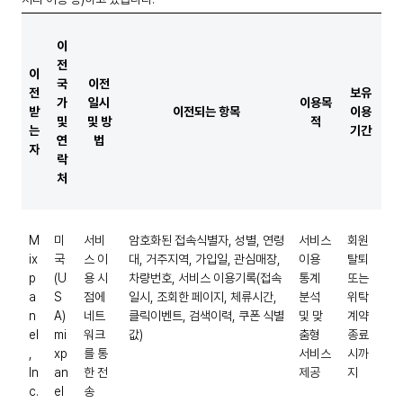
이
전
이
국
이전
전
보유
가
일시
이용목
받
이전되는 항목
이용
및
및 방
적
는
기간
연
법
자
락
처
M
미
서비
암호화된 접속식별자, 성별, 연령
서비스
회원
ix
국
스 이
대, 거주지역, 가입일, 관심매장,
이용
탈퇴
p
(U
용 시
차량번호, 서비스 이용기록(접속
통계
또는
a
S
점에
일시, 조회한 페이지, 체류시간,
분석
위탁
n
A)
네트
클릭이벤트, 검색이력, 쿠폰 식별
및 맞
계약
el
mi
워크
값)
춤형
종료
,
xp
를 통
서비스
시까
In
an
한 전
제공
지
c.
el
송