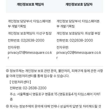
개인정보보호 책임자
개인정보보호 담당자
개인정보 담당부서: 타임스퀘어본
개인정보 담당부서: 타임스퀘어본
부 개발기획팀
부 개발기획팀
개인정보 보호책임자: 이선구 팀장
개인정보 보호담당자: 최성열 부장
전화번호: 02)2638-2000
전화번호: 02)2638-2000
전자우편:
전자우편:
privacy01@timessquare.co.k
privacy02@timessquare.co.k
r
r
② 정보주체는 개인정보 보호 관련 문의, 불만처리, 피해구제 등에 관한 사항
을 아래 민원처리센터를 통해 접수할 수 있습니다.
【 민원처리센터 】
전화번호: 02-2638-2200
주소: 서울특별시 영등포구 영중로 15 (영등포동4가) 타임스퀘어 지하1
층
③ 회사는 정보주체의 문의에 대해 언제나 성실하게 답변 및 처리해드릴 것