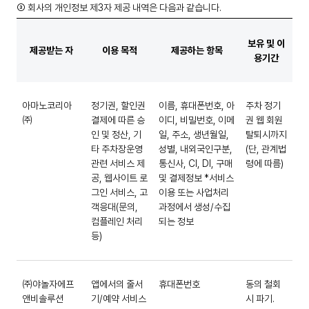
③ 회사의 개인정보 제3자 제공 내역은 다음과 같습니다.
보유 및 이
제공받는 자
이용 목적
제공하는 항목
용기간
아마노코리아
정기권, 할인권
이름, 휴대폰번호, 아
주차 정기
㈜
결제에 따른 승
이디, 비밀번호, 이메
권 웹 회원
인 및 정산, 기
일, 주소, 생년월일,
탈퇴시까지
타 주차장운영
성별, 내외국인구분,
(단, 관계법
관련 서비스 제
통신사, CI, DI, 구매
령에 따름)
공, 웹사이트 로
및 결제정보 *서비스
그인 서비스, 고
이용 또는 사업처리
객응대(문의,
과정에서 생성/수집
컴플레인 처리
되는 정보
등)
㈜야놀자에프
앱에서의 줄서
휴대폰번호
동의 철회
앤비솔루션
기/예약 서비스
시 파기.