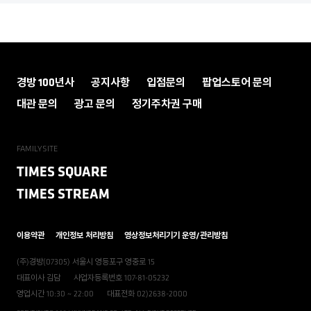
경방 100년사
공지사항
입점문의
팝업스토어 문의
대관 문의
광고 문의
정기주차권 구매
FAMILYSITE
TIMES SQUARE
TIMES STREAM
이용약관
개인정보 처리방침
영상정보처리기기 운영/관리방침
(주)경방(07305) 서울시 영등포구 영중로 15
대표이사 김담
사업자등록번호 107-81-05232
영업시간 10:30 ~ 22:00
대표전화 02)2638-2000