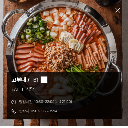
Skip to Main Content
층별 안내
TIMES SQUARE
층별안내
고부대 /
B1
EAT
식당
10:30~22:00(L.O 21:00)
영업시간
의류수선실
스타벅스
펀스퀘어
리저브
0507-1366-3594
연락처
드림약국
카카오프렌즈
디자인스킨