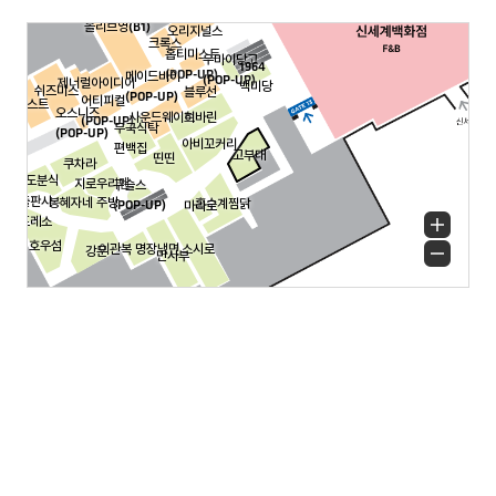
로이드
아디다스
올리브영(B1)
오리지널스
크록스
홉티미스트
우마이당고
1964
(POP-UP)
메이드바이
(POP-UP)
제너럴아이디어
백미당
쉬즈미스
블루선
(POP-UP)
어티피컬
리스트
오스니즈
사운드웨이브
히바린
로엠
(POP-UP)
무국식탁
(POP-UP)
아비꼬커리
편백집
고부대
이스
띤띤
쿠차라
P)
남도분식
지로우라멘
구슬스
남영출판사
봉혜자네 주방
홍수계찜닭
(POP-UP)
마라로
마트
에스프레소
+
호우섬
이관복 명장냉면
스시로
강문
−
만사부
EAT
PLAY
SHOPPING
ALL
1964 백미당
33떡볶이&꼬마김밥