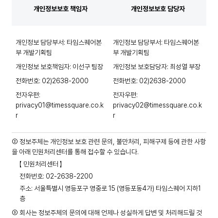
개인정보보호 책임자
개인정보보호 담당자
개인정보 담당부서: 타임스퀘어본
개인정보 담당부서: 타임스퀘어본
부 개발기획팀
부 개발기획팀
개인정보 보호책임자: 이선구 팀장
개인정보 보호담당자: 최성열 부장
전화번호: 02)2638-2000
전화번호: 02)2638-2000
전자우편:
전자우편:
privacy01@timessquare.co.k
privacy02@timessquare.co.k
r
r
② 정보주체는 개인정보 보호 관련 문의, 불만처리, 피해구제 등에 관한 사항
을 아래 민원처리센터를 통해 접수할 수 있습니다.
【 민원처리센터 】
전화번호: 02-2638-2200
주소: 서울특별시 영등포구 영중로 15 (영등포동4가) 타임스퀘어 지하1
층
③ 회사는 정보주체의 문의에 대해 언제나 성실하게 답변 및 처리해드릴 것