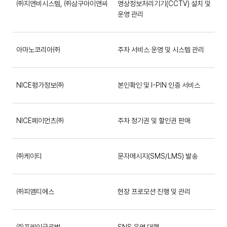
㈜지앤비시스템, ㈜삼구아이앤씨
영상정보처리기기(CCTV) 설치 및
운영 관리
아마노코리아㈜
주차 서비스 운영 및 시스템 관리
NICE평가정보㈜
본인확인 및 I-PIN 인증 서비스
NICE페이먼츠㈜
주차 정기권 및 할인권 판매
㈜케이티
문자메시지(SMS/LMS) 발송
㈜피엠티에스
현장 프로모션 진행 및 관리