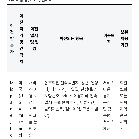
이
전
이
국
이전
전
보유
가
일시
이용목
받
이전되는 항목
이용
및
및 방
적
는
기간
연
법
자
락
처
M
미
서비
암호화된 접속식별자, 성별, 연령
서비스
회원
ix
국
스 이
대, 거주지역, 가입일, 관심매장,
이용
탈퇴
p
(U
용 시
차량번호, 서비스 이용기록(접속
통계
또는
a
S
점에
일시, 조회한 페이지, 체류시간,
분석
위탁
n
A)
네트
클릭이벤트, 검색이력, 쿠폰 식별
및 맞
계약
el
mi
워크
값)
춤형
종료
,
xp
를 통
서비스
시까
In
an
한 전
제공
지
c.
el
송