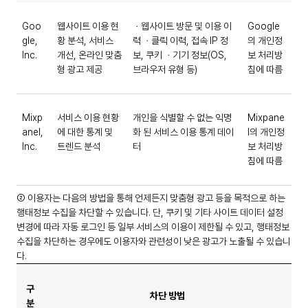
Goo
웹사이트 이용 현
ㆍ웹사이트 방문 및 이용 이
Google
gle,
황 분석, 서비스
력 ㆍ클릭 이력, 접속 IP 정
의 개인정
Inc.
개선, 온라인 맞춤
보, 쿠키 ㆍ기기 정보(OS,
보 처리방
형 광고 제공
브라우저 유형 등)
침에 따름
Mixp
서비스 이용 현황
개인을 식별할 수 없는 익명
Mixpane
anel,
에 대한 통계 및
화 된 서비스 이용 통계 데이
l의 개인정
Inc.
트렌드 분석
터
보 처리방
침에 따름
② 이용자는 다음의 방법을 통해 언제든지 맞춤형 광고 등을 목적으로 하는
행태정보 수집을 차단할 수 있습니다. 단, 쿠키 및 기타 사이트 데이터 설정
변경에 따라 자동 로그인 등 일부 서비스의 이용이 제한될 수 있고, 행태정보
수집을 차단하는 경우에도 이용자와 관련성이 낮은 광고가 노출될 수 있습니
다.
구
차단 방법
분