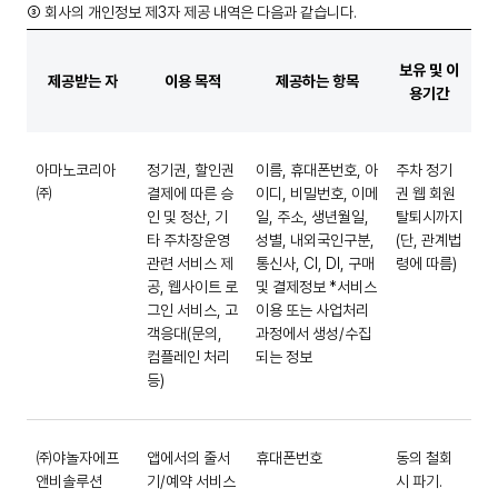
③ 회사의 개인정보 제3자 제공 내역은 다음과 같습니다.
보유 및 이
제공받는 자
이용 목적
제공하는 항목
용기간
아마노코리아
정기권, 할인권
이름, 휴대폰번호, 아
주차 정기
㈜
결제에 따른 승
이디, 비밀번호, 이메
권 웹 회원
인 및 정산, 기
일, 주소, 생년월일,
탈퇴시까지
타 주차장운영
성별, 내외국인구분,
(단, 관계법
관련 서비스 제
통신사, CI, DI, 구매
령에 따름)
공, 웹사이트 로
및 결제정보 *서비스
그인 서비스, 고
이용 또는 사업처리
객응대(문의,
과정에서 생성/수집
컴플레인 처리
되는 정보
등)
㈜야놀자에프
앱에서의 줄서
휴대폰번호
동의 철회
앤비솔루션
기/예약 서비스
시 파기.