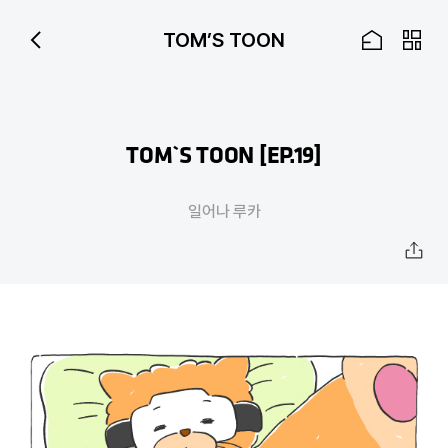
Skip to Main Content
TOM’S TOON
TOM`S TOON [EP.19]
일어나 루카
공
유