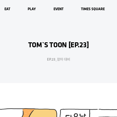
EAT
PLAY
EVENT
TIMES SQUARE
식당
영화관
몰 이벤트
타임스퀘어 소개
카페
서점
매장 이벤트
사업영역
TOM`S TOON [EP.23]
키즈
층별 안내
주차 안내
편의시설
EP.23_장마 대비
오시는 길
자주하는 질문