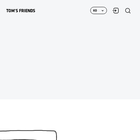
로
TOM'S FRIENDS
KO
그
EN
인
CH
JP
TOM'S TOON
탐스프렌즈
MAGAZINE